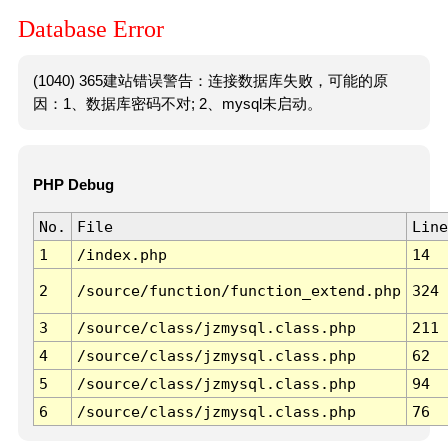
Database Error
(1040) 365建站错误警告：连接数据库失败，可能的原
因：1、数据库密码不对; 2、mysql未启动。
PHP Debug
No.
File
Line
1
/index.php
14
2
/source/function/function_extend.php
324
3
/source/class/jzmysql.class.php
211
4
/source/class/jzmysql.class.php
62
5
/source/class/jzmysql.class.php
94
6
/source/class/jzmysql.class.php
76