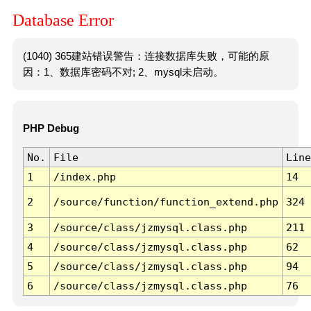
Database Error
(1040) 365建站错误警告：连接数据库失败，可能的原
因：1、数据库密码不对; 2、mysql未启动。
PHP Debug
No.
File
Line
1
/index.php
14
2
/source/function/function_extend.php
324
3
/source/class/jzmysql.class.php
211
4
/source/class/jzmysql.class.php
62
5
/source/class/jzmysql.class.php
94
6
/source/class/jzmysql.class.php
76