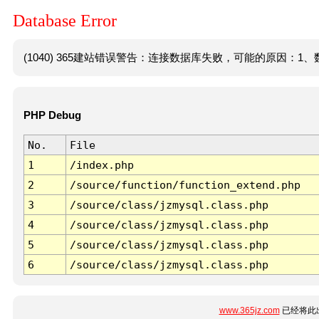
Database Error
(1040) 365建站错误警告：连接数据库失败，可能的原因：1、数
PHP Debug
No.
File
1
/index.php
2
/source/function/function_extend.php
3
/source/class/jzmysql.class.php
4
/source/class/jzmysql.class.php
5
/source/class/jzmysql.class.php
6
/source/class/jzmysql.class.php
www.365jz.com
已经将此