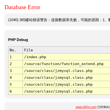
Database Error
(1040) 365建站错误警告：连接数据库失败，可能的原因：1、数
PHP Debug
No.
File
1
/index.php
2
/source/function/function_extend.php
3
/source/class/jzmysql.class.php
4
/source/class/jzmysql.class.php
5
/source/class/jzmysql.class.php
6
/source/class/jzmysql.class.php
www.365jz.com
已经将此