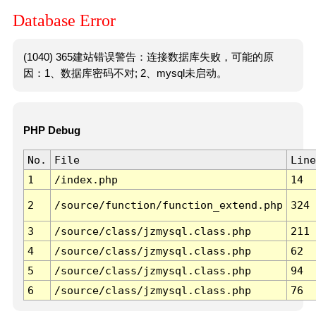
Database Error
(1040) 365建站错误警告：连接数据库失败，可能的原
因：1、数据库密码不对; 2、mysql未启动。
PHP Debug
No.
File
Line
1
/index.php
14
2
/source/function/function_extend.php
324
3
/source/class/jzmysql.class.php
211
4
/source/class/jzmysql.class.php
62
5
/source/class/jzmysql.class.php
94
6
/source/class/jzmysql.class.php
76