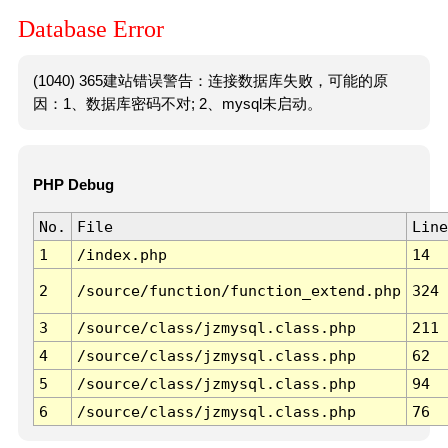
Database Error
(1040) 365建站错误警告：连接数据库失败，可能的原
因：1、数据库密码不对; 2、mysql未启动。
PHP Debug
No.
File
Line
1
/index.php
14
2
/source/function/function_extend.php
324
3
/source/class/jzmysql.class.php
211
4
/source/class/jzmysql.class.php
62
5
/source/class/jzmysql.class.php
94
6
/source/class/jzmysql.class.php
76