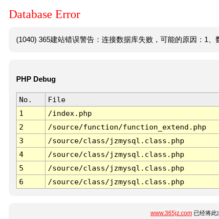
Database Error
(1040) 365建站错误警告：连接数据库失败，可能的原因：1、数
PHP Debug
No.
File
1
/index.php
2
/source/function/function_extend.php
3
/source/class/jzmysql.class.php
4
/source/class/jzmysql.class.php
5
/source/class/jzmysql.class.php
6
/source/class/jzmysql.class.php
www.365jz.com
已经将此